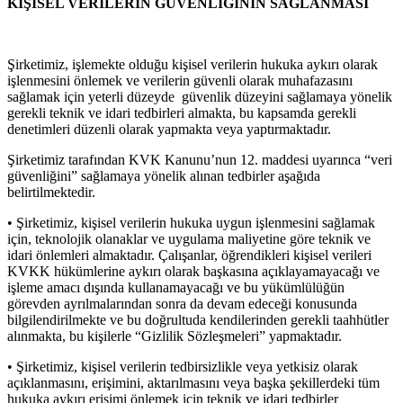
KİŞİSEL VERİLERİN GÜVENLİĞİNİN SAĞLANMASI
Şirketimiz, işlemekte olduğu kişisel verilerin hukuka aykırı olarak
işlenmesini önlemek ve verilerin güvenli olarak muhafazasını
sağlamak için yeterli düzeyde güvenlik düzeyini sağlamaya yönelik
gerekli teknik ve idari tedbirleri almakta, bu kapsamda gerekli
denetimleri düzenli olarak yapmakta veya yaptırmaktadır.
Şirketimiz tarafından KVK Kanunu’nun 12. maddesi uyarınca “veri
güvenliğini” sağlamaya yönelik alınan tedbirler aşağıda
belirtilmektedir.
• Şirketimiz, kişisel verilerin hukuka uygun işlenmesini sağlamak
için, teknolojik olanaklar ve uygulama maliyetine göre teknik ve
idari önlemleri almaktadır. Çalışanlar, öğrendikleri kişisel verileri
KVKK hükümlerine aykırı olarak başkasına açıklayamayacağı ve
işleme amacı dışında kullanamayacağı ve bu yükümlülüğün
görevden ayrılmalarından sonra da devam edeceği konusunda
bilgilendirilmekte ve bu doğrultuda kendilerinden gerekli taahhütler
alınmakta, bu kişilerle “Gizlilik Sözleşmeleri” yapmaktadır.
• Şirketimiz, kişisel verilerin tedbirsizlikle veya yetkisiz olarak
açıklanmasını, erişimini, aktarılmasını veya başka şekillerdeki tüm
hukuka aykırı erişimi önlemek için teknik ve idari tedbirler