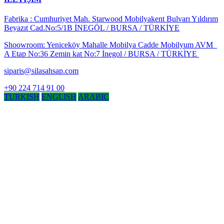
Fabrika : Cumhuriyet Mah. Starwood Mobilyakent Bulvarı Yıldırım
Beyazıt Cad.No:5/1B İNEGÖL / BURSA / TÜRKİYE
Shoowroom: Yeniceköy Mahalle Mobilya Cadde Mobilyum AVM
A Etap No:36 Zemin kat No:7 İnegol / BURSA / TÜRKİYE
siparis@silasahsap.com
+90 224 714 91 00
TURKISH
ENGLISH
ARABIC