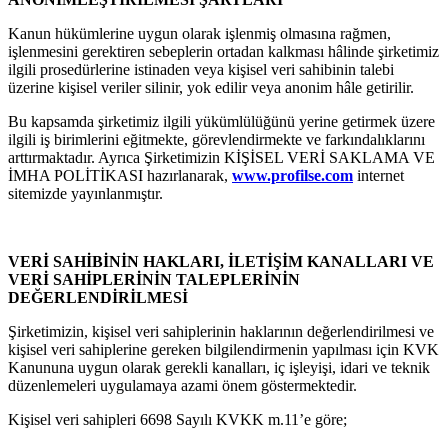
Kanun hükümlerine uygun olarak işlenmiş olmasına rağmen,
işlenmesini gerektiren sebeplerin ortadan kalkması hâlinde şirketimiz
ilgili prosedürlerine istinaden veya kişisel veri sahibinin talebi
üzerine kişisel veriler silinir, yok edilir veya anonim hâle getirilir.
Bu kapsamda şirketimiz ilgili yükümlülüğünü yerine getirmek üzere
ilgili iş birimlerini eğitmekte, görevlendirmekte ve farkındalıklarını
arttırmaktadır. Ayrıca Şirketimizin KİŞİSEL VERİ SAKLAMA VE
İMHA POLİTİKASI hazırlanarak,
www.profilse.com
internet
sitemizde yayınlanmıştır.
VERİ SAHİBİNİN HAKLARI, İLETİŞİM KANALLARI VE
VERİ SAHİPLERİNİN TALEPLERİNİN
DEĞERLENDİRİLMESİ
Şirketimizin, kişisel veri sahiplerinin haklarının değerlendirilmesi ve
kişisel veri sahiplerine gereken bilgilendirmenin yapılması için KVK
Kanununa uygun olarak gerekli kanalları, iç işleyişi, idari ve teknik
düzenlemeleri uygulamaya azami önem göstermektedir.
Kişisel veri sahipleri 6698 Sayılı KVKK m.11’e göre;