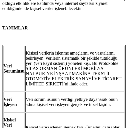
olduğu etkinliklere katılımda veya internet sayfaları ziyaret
edildiğinde de kişisel veriler işlenebilecektir.
TANIMLAR
Kişisel verilerin işlenme amaçlarını ve vasıtalarını
belirleyen, verilerin sistematik bir şekilde tutulduğu
yeri (veri kayıt sistemi) yöneten kişi. Bu Protokolde
Veri
SİLAS ORMAN ÜRÜNLERİ MOBİLYA
Sorumlusu
NALBURİYE İNŞAAT MAKİNA TEKSTİL
OTOMOTİV ELEKTRİK SANAYİ VE TİCARET
LİMİTED ŞİRKETİ’ni ifade eder.
Veri
Veri sorumlusunun verdiği yetkiye dayanarak onun
İşleyen
adına kişisel veri işleyen gerçek ve tüzel kişidir.
Kişisel
Veri
Kişisel verisi işlenen gerçek kişi. Örneğin; çalışanlar,