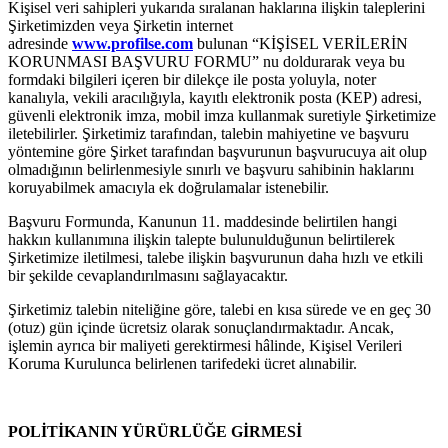
Kişisel veri sahipleri yukarıda sıralanan haklarına ilişkin taleplerini
Şirketimizden veya Şirketin internet
adresinde
www.profilse.com
bulunan “KİŞİSEL VERİLERİN
KORUNMASI BAŞVURU FORMU” nu doldurarak veya bu
formdaki bilgileri içeren bir dilekçe ile posta yoluyla, noter
kanalıyla, vekili aracılığıyla, kayıtlı elektronik posta (KEP) adresi,
güvenli elektronik imza, mobil imza kullanmak suretiyle Şirketimize
iletebilirler. Şirketimiz tarafından, talebin mahiyetine ve başvuru
yöntemine göre Şirket tarafından başvurunun başvurucuya ait olup
olmadığının belirlenmesiyle sınırlı ve başvuru sahibinin haklarını
koruyabilmek amacıyla ek doğrulamalar istenebilir.
Başvuru Formunda, Kanunun 11. maddesinde belirtilen hangi
hakkın kullanımına ilişkin talepte bulunulduğunun belirtilerek
Şirketimize iletilmesi, talebe ilişkin başvurunun daha hızlı ve etkili
bir şekilde cevaplandırılmasını sağlayacaktır.
Şirketimiz talebin niteliğine göre, talebi en kısa sürede ve en geç 30
(otuz) gün içinde ücretsiz olarak sonuçlandırmaktadır. Ancak,
işlemin ayrıca bir maliyeti gerektirmesi hâlinde, Kişisel Verileri
Koruma Kurulunca belirlenen tarifedeki ücret alınabilir.
POLİTİKANIN YÜRÜRLÜĞE GİRMESİ