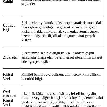
Sahibi
stajyerler.
Şirketimizin yukarıda bahsi geçen taraflarla arasındaki
Üçüncü
ticari işlem güvenliğini sağlamak veya bahsi geçen
Kişi
kişilerin haklarını korumak ve menfaat temin etmek
üzere bu kişilerle ilişkili olan üçüncü taraf gerçek
kişiler.
Şirketimizin sahip olduğu fiziksel alanlara çeşitli
Ziyaretçi
amaçlarla girmiş olan veya internet sitelerimizi ziyaret
eden gerçek kişiler.
Kişisel
Kimliği belirli veya belirlenebilir gerçek kişiye ilişkin
Veri
her türlü bilgi.
Özel
Irk, etnik köken, siyasi düşünce, felsefi inanç, din,
Nitelikli
mezhep veya diğer inançlar, kılık kıyafet, dernek vakıf
Kişisel
ya da sendika üyeliği, sağlık, cinsel hayat, ceza
Veri
mahkûmiyeti ve güvenlik tedbirleriyle ilgili veriler ile