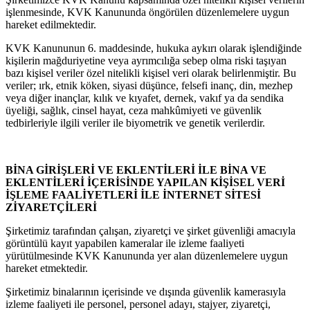
işlenmesinde, KVK Kanununda öngörülen düzenlemelere uygun
hareket edilmektedir.
KVK Kanununun 6. maddesinde, hukuka aykırı olarak işlendiğinde
kişilerin mağduriyetine veya ayrımcılığa sebep olma riski taşıyan
bazı kişisel veriler özel nitelikli kişisel veri olarak belirlenmiştir. Bu
veriler; ırk, etnik köken, siyasi düşünce, felsefi inanç, din, mezhep
veya diğer inançlar, kılık ve kıyafet, dernek, vakıf ya da sendika
üyeliği, sağlık, cinsel hayat, ceza mahkûmiyeti ve güvenlik
tedbirleriyle ilgili veriler ile biyometrik ve genetik verilerdir.
BİNA GİRİŞLERİ VE EKLENTİLERİ İLE BİNA VE
EKLENTİLERİ İÇERİSİNDE YAPILAN KİŞİSEL VERİ
İŞLEME FAALİYETLERİ İLE İNTERNET SİTESİ
ZİYARETÇİLERİ
Şirketimiz tarafından çalışan, ziyaretçi ve şirket güvenliği amacıyla
görüntülü kayıt yapabilen kameralar ile izleme faaliyeti
yürütülmesinde KVK Kanununda yer alan düzenlemelere uygun
hareket etmektedir.
Şirketimiz binalarının içerisinde ve dışında güvenlik kamerasıyla
izleme faaliyeti ile personel, personel adayı, stajyer, ziyaretçi,