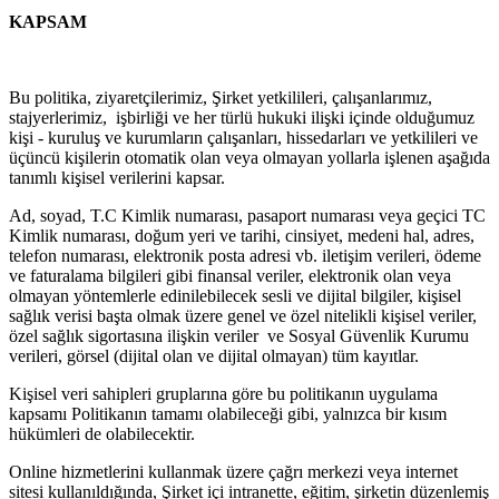
KAPSAM
Bu politika, ziyaretçilerimiz, Şirket yetkilileri, çalışanlarımız,
stajyerlerimiz, işbirliği ve her türlü hukuki ilişki içinde olduğumuz
kişi - kuruluş ve kurumların çalışanları, hissedarları ve yetkilileri ve
üçüncü kişilerin otomatik olan veya olmayan yollarla işlenen aşağıda
tanımlı kişisel verilerini kapsar.
Ad, soyad, T.C Kimlik numarası, pasaport numarası veya geçici TC
Kimlik numarası, doğum yeri ve tarihi, cinsiyet, medeni hal, adres,
telefon numarası, elektronik posta adresi vb. iletişim verileri, ödeme
ve faturalama bilgileri gibi finansal veriler, elektronik olan veya
olmayan yöntemlerle edinilebilecek sesli ve dijital bilgiler, kişisel
sağlık verisi başta olmak üzere genel ve özel nitelikli kişisel veriler,
özel sağlık sigortasına ilişkin veriler ve Sosyal Güvenlik Kurumu
verileri, görsel (dijital olan ve dijital olmayan) tüm kayıtlar.
Kişisel veri sahipleri gruplarına göre bu politikanın uygulama
kapsamı Politikanın tamamı olabileceği gibi, yalnızca bir kısım
hükümleri de olabilecektir.
Online hizmetlerini kullanmak üzere çağrı merkezi veya internet
sitesi kullanıldığında, Şirket içi intranette, eğitim, şirketin düzenlemiş