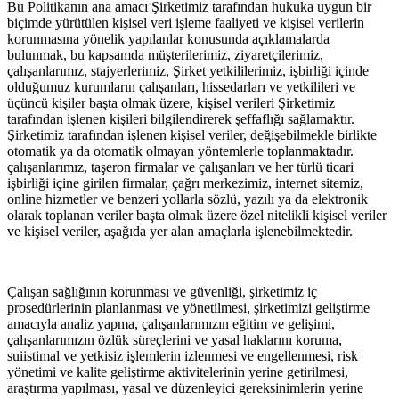
Bu Politikanın ana amacı Şirketimiz tarafından hukuka uygun bir
biçimde yürütülen kişisel veri işleme faaliyeti ve kişisel verilerin
korunmasına yönelik yapılanlar konusunda açıklamalarda
bulunmak, bu kapsamda müşterilerimiz, ziyaretçilerimiz,
çalışanlarımız, stajyerlerimiz, Şirket yetkililerimiz, işbirliği içinde
olduğumuz kurumların çalışanları, hissedarları ve yetkilileri ve
üçüncü kişiler başta olmak üzere, kişisel verileri Şirketimiz
tarafından işlenen kişileri bilgilendirerek şeffaflığı sağlamaktır.
Şirketimiz tarafından işlenen kişisel veriler, değişebilmekle birlikte
otomatik ya da otomatik olmayan yöntemlerle toplanmaktadır.
çalışanlarımız, taşeron firmalar ve çalışanları ve her türlü ticari
işbirliği içine girilen firmalar, çağrı merkezimiz, internet sitemiz,
online hizmetler ve benzeri yollarla sözlü, yazılı ya da elektronik
olarak toplanan veriler başta olmak üzere özel nitelikli kişisel veriler
ve kişisel veriler, aşağıda yer alan amaçlarla işlenebilmektedir.
Çalışan sağlığının korunması ve güvenliği, şirketimiz iç
prosedürlerinin planlanması ve yönetilmesi, şirketimizi geliştirme
amacıyla analiz yapma, çalışanlarımızın eğitim ve gelişimi,
çalışanlarımızın özlük süreçlerini ve yasal haklarını koruma,
suiistimal ve yetkisiz işlemlerin izlenmesi ve engellenmesi, risk
yönetimi ve kalite geliştirme aktivitelerinin yerine getirilmesi,
araştırma yapılması, yasal ve düzenleyici gereksinimlerin yerine