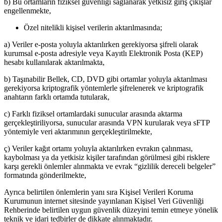
b) Bu ortamların fiziksel güvenliği sağlanarak yetkisiz giriş çıkışlar
engellenmekte,
Özel nitelikli kişisel verilerin aktarılmasında;
a) Veriler e-posta yoluyla aktarılırken gerekiyorsa şifreli olarak
kurumsal e-posta adresiyle veya Kayıtlı Elektronik Posta (KEP)
hesabı kullanılarak aktarılmakta,
b) Taşınabilir Bellek, CD, DVD gibi ortamlar yoluyla aktarılması
gerekiyorsa kriptografik yöntemlerle şifrelenerek ve kriptografik
anahtarın farklı ortamda tutularak,
c) Farklı fiziksel ortamlardaki sunucular arasında aktarma
gerçekleştiriliyorsa, sunucular arasında VPN kurularak veya sFTP
yöntemiyle veri aktarımının gerçekleştirilmekte,
ç) Veriler kağıt ortamı yoluyla aktarılırken evrakın çalınması,
kaybolması ya da yetkisiz kişiler tarafından görülmesi gibi risklere
karşı gerekli önlemler alınmakta ve evrak “gizlilik dereceli belgeler”
formatında gönderilmekte,
Ayrıca belirtilen önlemlerin yanı sıra Kişisel Verileri Koruma
Kurumunun internet sitesinde yayınlanan Kişisel Veri Güvenliği
Rehberinde belirtilen uygun güvenlik düzeyini temin etmeye yönelik
teknik ve idari tedbirler de dikkate alınmaktadır.