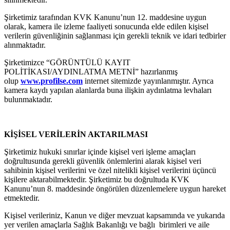
Şirketimiz tarafından KVK Kanunu’nun 12. maddesine uygun
olarak, kamera ile izleme faaliyeti sonucunda elde edilen kişisel
verilerin güvenliğinin sağlanması için gerekli teknik ve idari tedbirler
alınmaktadır.
Şirketimizce “GÖRÜNTÜLÜ KAYIT
POLİTİKASI/AYDINLATMA METNİ” hazırlanmış
olup
www.profilse.com
internet sitemizde yayınlanmıştır. Ayrıca
kamera kaydı yapılan alanlarda buna ilişkin aydınlatma levhaları
bulunmaktadır.
KİŞİSEL VERİLERİN AKTARILMASI
Şirketimiz hukuki sınırlar içinde kişisel veri işleme amaçları
doğrultusunda gerekli güvenlik önlemlerini alarak kişisel veri
sahibinin kişisel verilerini ve özel nitelikli kişisel verilerini üçüncü
kişilere aktarabilmektedir. Şirketimiz bu doğrultuda KVK
Kanunu’nun 8. maddesinde öngörülen düzenlemelere uygun hareket
etmektedir.
Kişisel verileriniz, Kanun ve diğer mevzuat kapsamında ve yukarıda
yer verilen amaçlarla Sağlık Bakanlığı ve bağlı birimleri ve aile