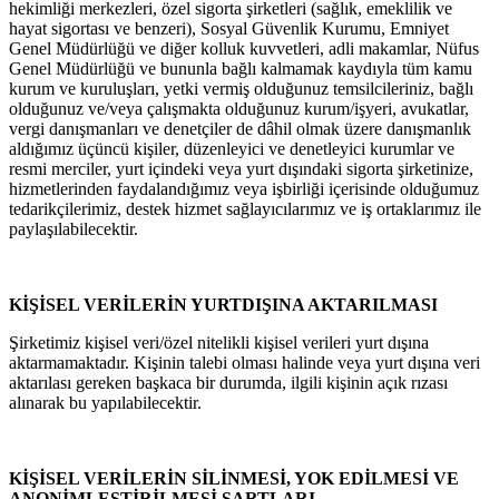
hekimliği merkezleri, özel sigorta şirketleri (sağlık, emeklilik ve
hayat sigortası ve benzeri), Sosyal Güvenlik Kurumu, Emniyet
Genel Müdürlüğü ve diğer kolluk kuvvetleri, adli makamlar, Nüfus
Genel Müdürlüğü ve bununla bağlı kalmamak kaydıyla tüm kamu
kurum ve kuruluşları, yetki vermiş olduğunuz temsilcileriniz, bağlı
olduğunuz ve/veya çalışmakta olduğunuz kurum/işyeri, avukatlar,
vergi danışmanları ve denetçiler de dâhil olmak üzere danışmanlık
aldığımız üçüncü kişiler, düzenleyici ve denetleyici kurumlar ve
resmi merciler, yurt içindeki veya yurt dışındaki sigorta şirketinize,
hizmetlerinden faydalandığımız veya işbirliği içerisinde olduğumuz
tedarikçilerimiz, destek hizmet sağlayıcılarımız ve iş ortaklarımız ile
paylaşılabilecektir.
KİŞİSEL VERİLERİN YURTDIŞINA AKTARILMASI
Şirketimiz kişisel veri/özel nitelikli kişisel verileri yurt dışına
aktarmamaktadır. Kişinin talebi olması halinde veya yurt dışına veri
aktarılası gereken başkaca bir durumda, ilgili kişinin açık rızası
alınarak bu yapılabilecektir.
KİŞİSEL VERİLERİN SİLİNMESİ, YOK EDİLMESİ VE
ANONİMLEŞTİRİLMESİ ŞARTLARI