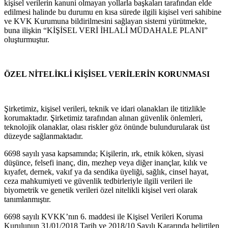
kişisel verilerin kanuni olmayan yollarla başkaları tarafından elde
edilmesi halinde bu durumu en kısa sürede ilgili kişisel veri sahibine
ve KVK Kurumuna bildirilmesini sağlayan sistemi yürütmekte,
buna ilişkin “KİŞİSEL VERİ İHLALİ MÜDAHALE PLANI”
oluşturmuştur.
ÖZEL NİTELİKLİ KİŞİSEL VERİLERİN KORUNMASI
Şirketimiz, kişisel verileri, teknik ve idari olanakları ile titizlikle
korumaktadır. Şirketimiz tarafından alınan güvenlik önlemleri,
teknolojik olanaklar, olası riskler göz önünde bulundurularak üst
düzeyde sağlanmaktadır.
6698 sayılı yasa kapsamında; Kişilerin, ırk, etnik köken, siyasi
düşünce, felsefi inanç, din, mezhep veya diğer inançlar, kılık ve
kıyafet, dernek, vakıf ya da sendika üyeliği, sağlık, cinsel hayat,
ceza mahkumiyeti ve güvenlik tedbirleriyle ilgili verileri ile
biyometrik ve genetik verileri özel nitelikli kişisel veri olarak
tanımlanmıştır.
6698 sayılı KVKK’nın 6. maddesi ile Kişisel Verileri Koruma
Kurulunun 31/01/2018 Tarih ve 2018/10 Sayılı Kararında belirtilen