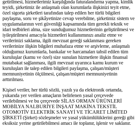
getirilmesi, hizmetlerimiz karşılığında faturalandırma yapma, kimlik
teyidi, şirketimiz ile anlaşmalı olan kurumlarla ilişkinizi teyit etme,
özel sigorta şirketleri tarafından talep edilen her türlü bilgileri
paylaşma, soru ve şikâyetinize cevap verebilme, şirketimiz sistem ve
uygulamalarının veri güvenliği kapsamında tüm gerekli teknik ve
idari tedbirleri alma, size sunduğumuz hizmetlerinin geliştirilmesi ve
iyileştirilmesi amacıyla hizmetleri kullanımınızı analiz etme ve
verilerinizi saklama, ilgili mevzuat gereği saklanması gereken
verilerinize ilişkin bilgileri muhafaza etme ve arşivleme, anlaşmalı
olduğumuz kurumlarla, bankalar ve harcamaları tahsil edilen tüm
kuruluşlar (kamu ve özel) size sunulan hizmetlere ilişkin finansal
mutabakat sağlanması, ilgili mevzuat uyarınca kamu kurum ve
kuruluşları ile talep edilen bilgileri paylaşma, çalışan/müşteri
memnuniyetinin ölçülmesi, çalışan/müşteri memnuniyetinin
arttırılması.
Kişisel veriler, her türlü sözlü, yazılı ya da elektronik ortamda,
yukarıda yer verilen amaçların belirlenen yasal çerçevede
verilebilmesi ve bu çerçevede SİLAS ORMAN ÜRÜNLERİ
MOBİLYA NALBURİYE İNŞAAT MAKİNA TEKSTİL
OTOMOTİV ELEKTRİK SANAYİ VE TİCARET LİMİTED
ŞİRKETİ (Şirket) sözleşmeler ve yasal yükümlülüklerini gereği gibi
eksiksiz yerine getirilebilmesi amacı ile toplanır, işlenir ve saklanır.