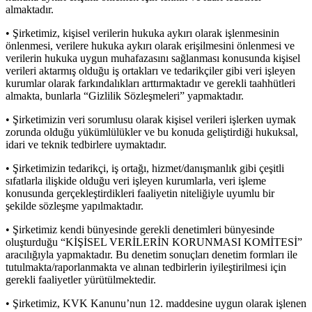
almaktadır.
• Şirketimiz, kişisel verilerin hukuka aykırı olarak işlenmesinin
önlenmesi, verilere hukuka aykırı olarak erişilmesini önlenmesi ve
verilerin hukuka uygun muhafazasını sağlanması konusunda kişisel
verileri aktarmış olduğu iş ortakları ve tedarikçiler gibi veri işleyen
kurumlar olarak farkındalıkları arttırmaktadır ve gerekli taahhütleri
almakta, bunlarla “Gizlilik Sözleşmeleri” yapmaktadır.
• Şirketimizin veri sorumlusu olarak kişisel verileri işlerken uymak
zorunda olduğu yükümlülükler ve bu konuda geliştirdiği hukuksal,
idari ve teknik tedbirlere uymaktadır.
• Şirketimizin tedarikçi, iş ortağı, hizmet/danışmanlık gibi çeşitli
sıfatlarla ilişkide olduğu veri işleyen kurumlarla, veri işleme
konusunda gerçekleştirdikleri faaliyetin niteliğiyle uyumlu bir
şekilde sözleşme yapılmaktadır.
• Şirketimiz kendi bünyesinde gerekli denetimleri bünyesinde
oluşturduğu “KİŞİSEL VERİLERİN KORUNMASI KOMİTESİ”
aracılığıyla yapmaktadır. Bu denetim sonuçları denetim formları ile
tutulmakta/raporlanmakta ve alınan tedbirlerin iyileştirilmesi için
gerekli faaliyetler yürütülmektedir.
• Şirketimiz, KVK Kanunu’nun 12. maddesine uygun olarak işlenen