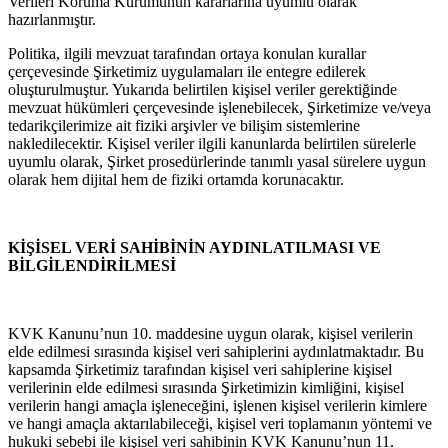
Verileri Koruma Kurumunun kararlarına uyumlu olarak
hazırlanmıştır.
Politika, ilgili mevzuat tarafından ortaya konulan kurallar
çerçevesinde Şirketimiz uygulamaları ile entegre edilerek
oluşturulmuştur. Yukarıda belirtilen kişisel veriler gerektiğinde
mevzuat hükümleri çerçevesinde işlenebilecek, Şirketimize ve/veya
tedarikçilerimize ait fiziki arşivler ve bilişim sistemlerine
nakledilecektir. Kişisel veriler ilgili kanunlarda belirtilen sürelerle
uyumlu olarak, Şirket prosedürlerinde tanımlı yasal sürelere uygun
olarak hem dijital hem de fiziki ortamda korunacaktır.
KİŞİSEL VERİ SAHİBİNİN AYDINLATILMASI VE
BİLGİLENDİRİLMESİ
KVK Kanunu’nun 10. maddesine uygun olarak, kişisel verilerin
elde edilmesi sırasında kişisel veri sahiplerini aydınlatmaktadır. Bu
kapsamda Şirketimiz tarafından kişisel veri sahiplerine kişisel
verilerinin elde edilmesi sırasında Şirketimizin kimliğini, kişisel
verilerin hangi amaçla işleneceğini, işlenen kişisel verilerin kimlere
ve hangi amaçla aktarılabileceği, kişisel veri toplamanın yöntemi ve
hukuki sebebi ile kişisel veri sahibinin KVK Kanunu’nun 11.